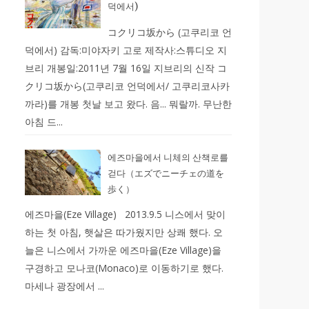
덕에서)
コクリコ坂から (고쿠리코 언
덕에서) 감독:미야자키 고로 제작사:스튜디오 지
브리 개봉일:2011년 7월 16일 지브리의 신작 コ
クリコ坂から(고쿠리코 언덕에서/ 고쿠리코사카
까라)를 개봉 첫날 보고 왔다. 음... 뭐랄까. 무난한
아침 드...
에즈마을에서 니체의 산책로를
걷다（エズでニーチェの道を
歩く）
에즈마을(Eze Village) 2013.9.5 니스에서 맞이
하는 첫 아침, 햇살은 따가웠지만 상쾌 했다. 오
늘은 니스에서 가까운 에즈마을(Eze Village)을
구경하고 모나코(Monaco)로 이동하기로 했다.
마세나 광장에서 ...