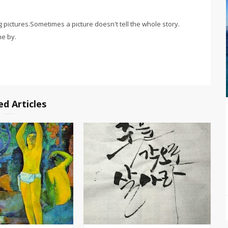
g pictures.Sometimes a picture doesn't tell the whole story.
ne by.
ed Articles