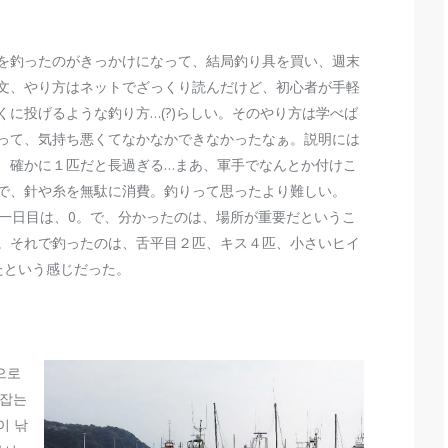
を釣ったのがきっかけになって、結局釣り具を買い、週末
文、やり方はネットでざっくり読んだけど、初心者が手軽
に投げるような釣り方…(?)らしい。そのやり方は学べば
って、気持ち悪くてなかなかできなかったなぁ。説明には
、確かに１匹だと長過ぎる…まあ、軍手でなんとか付けこ
で、針や糸を無駄に消費。釣りって思ったより難しい。
の一日目は、0。で、分かったのは、場所が重要だというこ
。それで釣ったのは、舌平目２匹、キス４匹、小さいヒイ
たという感じだった。
으로
 잡는
이 낚