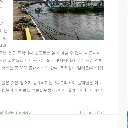
낚시
본
그래
끝나는
. 원
시바
우는 것은 무척이나 소름돋는 일이 아닐 수 없다. 더군다나
른 순간 고통으로 비비꽈대는 잘린 갯지렁이와 무슨 퍼런 액체
라내버리는 듯 뚝뚝 끊어지기도 한다. 우웩감이 밀려온다. 이것
 깨달은 것은 장소가 중요하다는 것. 그리하여 둘째날은 에노
멸4마리(회로도 먹는), 주둥치2마리, 꽃게1마리... 이제야
치
投げ釣り
혀가자미