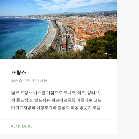
프랑스
프랑스 여행 후기 모음
남부 프랑스 니스를 기점으로 모나코, 에즈, 앙티브,
생 폴드방스, 빌프랑슈 쉬르메르등등 아름다운 코트
다쥐르지방의 여행후기와 출장지 리옹 방문기 모음.
READ MORE