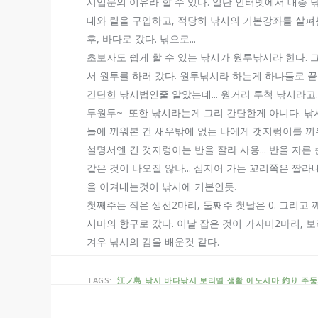
시입문의 이유라 할 수 있다. 일단 인터넷에서 대충 
대와 릴을 구입하고, 적당히 낚시의 기본강좌를 살펴
후, 바다로 갔다. 낚으로...
초보자도 쉽게 할 수 있는 낚시가 원투낚시라 한다. 
서 원투를 하러 갔다. 원투낚시라 하는게 하나둘로 
간단한 낚시법인줄 알았는데... 원거리 투척 낚시라고..
투원투~ 또한 낚시라는게 그리 간단한게 아니다. 낚
늘에 끼워본 건 새우밖에 없는 나에게 갯지렁이를 끼
설명서엔 긴 갯지렁이는 반을 잘라 사용... 반을 자
같은 것이 나오질 않나... 심지어 가는 꼬리쪽은 짤
을 이겨내는것이 낚시에 기본인듯.
첫째주는 작은 생선2마리, 둘째주 첫날은 0. 그리고
시마의 항구로 갔다. 이날 잡은 것이 가자미2마리, 보리
겨우 낚시의 감을 배운것 같다.
TAGS:
江ノ島
낚시
바다낚시
보리멸
생활
에노시마
釣り
주둥