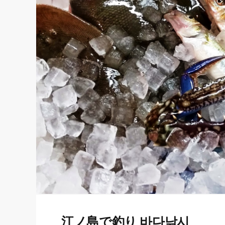
江ノ島で釣り 바다낚시