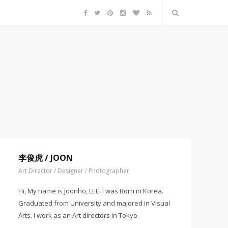
F
T
P
I
B
R
a
w
i
n
l
S
c
i
n
s
o
S
e
t
t
t
g
b
t
e
a
L
o
e
r
g
o
o
r
e
r
v
k
s
a
i
t
m
n
李俊虎 / JOON
Art Director / Designer / Photographer
Hi, My name is Joonho, LEE. I was Born in Korea.
Graduated from University and majored in Visual
Arts. I work as an Art directors in Tokyo.