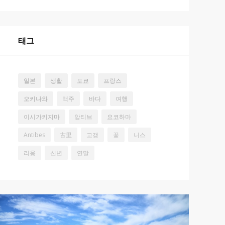
태그
일본
생활
도쿄
프랑스
오키나와
맥주
바다
여행
이시가키지마
앙티브
요코하마
Antibes
古里
고갱
꽃
니스
리옹
신년
연말