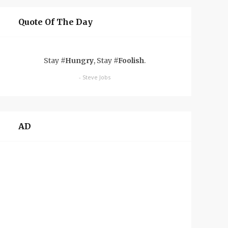
Quote Of The Day
Stay
#Hungry
, Stay
#Foolish
.
- Steve Jobs
AD