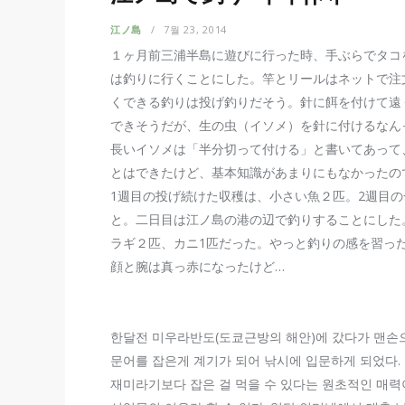
江ノ島
7월 23, 2014
１ヶ月前三浦半島に遊びに行った時、手ぶらでタコ
は釣りに行くことにした。竿とリールはネットで注
くできる釣りは投げ釣りだそう。針に餌を付けて遠く
できそうだが、生の虫（イソメ）を針に付けるなん
長いイソメは「半分切って付ける」と書いてあって
とはできたけど、基本知識があまりにもなかったの
1週目の投げ続けた収穫は、小さい魚２匹。2週目
と。二日目は江ノ島の港の辺で釣りすることにした
ラギ２匹、カニ1匹だった。やっと釣りの感を習っ
顔と腕は真っ赤になったけど…
한달전 미우라반도(도쿄근방의 해안)에 갔다가 맨손
문어를 잡은게 계기가 되어 낚시에 입문하게 되었다.
재미라기보다 잡은 걸 먹을 수 있다는 원초적인 매력