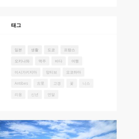
태그
일본
생활
도쿄
프랑스
오키나와
맥주
바다
여행
이시가키지마
앙티브
요코하마
Antibes
古里
고갱
꽃
니스
리옹
신년
연말