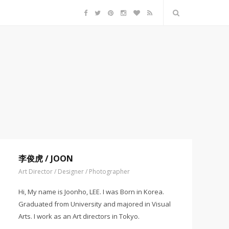
F
T
P
I
B
R
a
w
i
n
l
S
c
i
n
s
o
S
e
t
t
t
g
b
t
e
a
L
o
e
r
g
o
o
r
e
r
v
k
s
a
i
t
m
n
李俊虎 / JOON
Art Director / Designer / Photographer
Hi, My name is Joonho, LEE. I was Born in Korea.
Graduated from University and majored in Visual
Arts. I work as an Art directors in Tokyo.