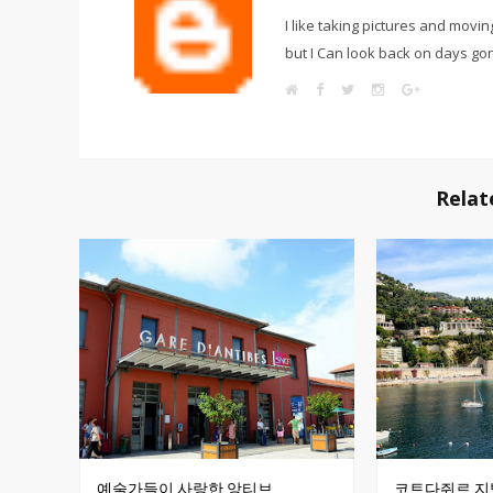
I like taking pictures and movin
but I Can look back on days go
W
F
T
I
G
e
a
w
n
o
b
c
i
s
o
s
e
t
t
g
i
b
t
a
l
t
o
e
g
e
e
o
r
r
+
k
a
Relat
m
예술가들이 사랑한 앙티브
코트다쥐르 지