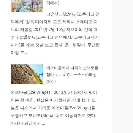
덕에서)
コクリコ坂から (고쿠리코 언
덕에서) 감독:미야자키 고로 제작사:스튜디오 지
브리 개봉일:2011년 7월 16일 지브리의 신작 コ
クリコ坂から(고쿠리코 언덕에서/ 고쿠리코사카
까라)를 개봉 첫날 보고 왔다. 음... 뭐랄까. 무난한
아침 드...
에즈마을에서 니체의 산책로를
걷다（エズでニーチェの道を
歩く）
에즈마을(Eze Village) 2013.9.5 니스에서 맞이
하는 첫 아침, 햇살은 따가웠지만 상쾌 했다. 오
늘은 니스에서 가까운 에즈마을(Eze Village)을
구경하고 모나코(Monaco)로 이동하기로 했다.
마세나 광장에서 ...