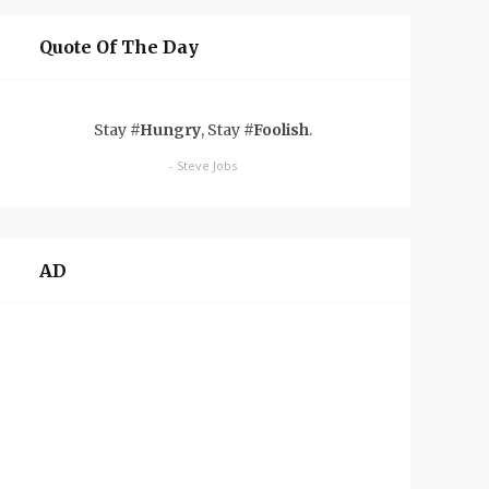
Quote Of The Day
Stay
#Hungry
, Stay
#Foolish
.
- Steve Jobs
AD