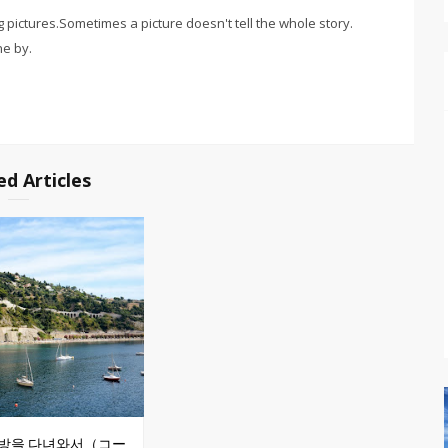
g pictures.Sometimes a picture doesn't tell the whole story.
ne by.
ed Articles
방을 다녀와서（コー