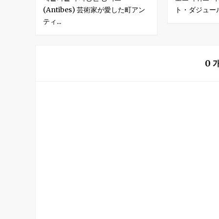
(Antibes) 芸術家が愛した町アン
ト・ダジュー
ティ...
0 