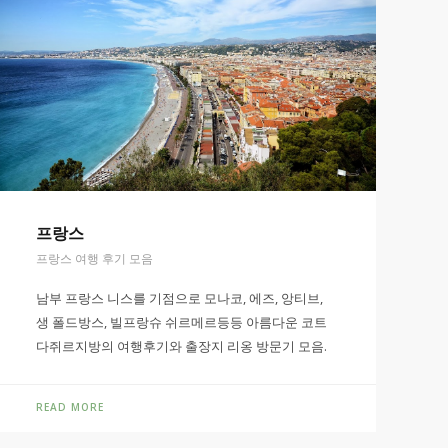
프랑스
프랑스 여행 후기 모음
남부 프랑스 니스를 기점으로 모나코, 에즈, 앙티브,
생 폴드방스, 빌프랑슈 쉬르메르등등 아름다운 코트
다쥐르지방의 여행후기와 출장지 리옹 방문기 모음.
READ MORE