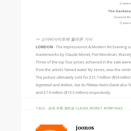
ⓒ www.m
The Gardener
Cleveland Mu
ⓒ www.m
ー 소더비사이트에 올라온 기사
LONDON
- The Impressionist & Modern Art Evening sal
masterworks by Claude Monet, Piet Mondrian, Wassil
Three of the top four prices achieved in the sale we
from the artist’s famed water lily series, was the cen
The picture ultimately sold for £31.7 million ($54 millio
Argenteuil
and
Antibes, Vue du Plateau Notre-Dame
also f
and £7.9 million ($13.5 million) respectively.
TAGS:
모네
수련
앙티브
CLAUDE MONET
NYMPHEAS
joonos