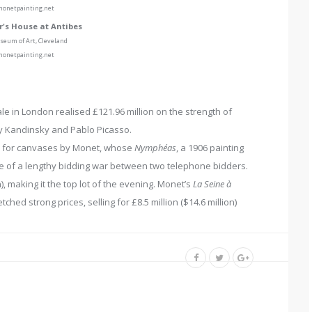
onetpainting.net
's House at Antibes
seum of Art, Cleveland
onetpainting.net
e in London realised £121.96 million on the strength of
y Kandinsky and Pablo Picasso.
re for canvases by Monet, whose
Nymphéas
, a 1906 painting
tre of a lengthy bidding war between two telephone bidders.
n), making it the top lot of the evening. Monet’s
La Seine à
etched strong prices, selling for £8.5 million ($14.6 million)