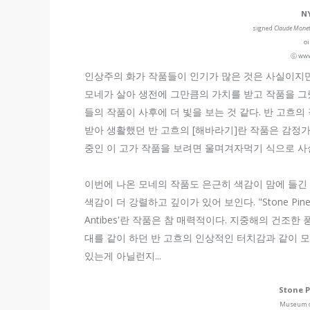
N
signed
Claude Mone
oi
ⓒ www
인상주의 화가 작품들이 인기가 많은 것은 사실이지만..
모네가 살아 생전에 그만큼의 가치를 받고 작품을 그
들의 작품이 사후에 더 빛을 보는 것 같다. 반 고흐
받아 생활했던 반 고흐의 [해바라기]란 작품은 감정가
중인 이 고가 작품을 보려면 울며겨자먹기 식으로 사설
이번에 나온 모네의 작품도 은근히 색감이 맘에 들긴
색감이 더 강렬하고 깊이가 있어 보인다. "Stone Pine at 
Antibes'란 작품은 참 매력적이다. 지중해의 건조
대를 같이 하던 반 고흐의 인상적인 터치감과 같이 
있는게 아닐런지...
Stone P
Museum of