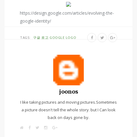
https://design.google.com/articles/evolving-the-
google-identity/
TAGS:
구글 로고
GOOGLE LOGO
joonos
I like taking pictures and moving pictures.Sometimes
a picture doesn't tell the whole story. but I Can look
back on days gone by.
W
F
T
I
G
e
a
w
n
o
b
c
i
s
o