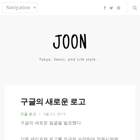
F
T
P
a
w
i
c
i
n
e
t
t
b
t
e
o
e
r
o
r
e
k
s
JOON
t
Tokyo, Seoul, and Life style...
구글의 새로운 로고
구글 로고
9월 02, 2015
구글의 새로운 얼굴을 발표했다.
기존 세리프체 로고를 조금씩 수정하여 적용시켜왔