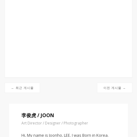
← 최근 게시물
이전 게시물 →
李俊虎 / JOON
Art Director / Designer / Photographer
Hi, My name is Joonho, LEE. I was Born in Korea.