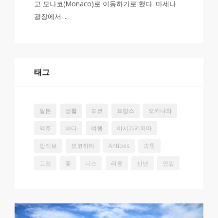
고 모나코(Monaco)로 이동하기로 했다. 마세나
광장에서 ...
태그
일본
생활
도쿄
프랑스
오키나와
맥주
바다
여행
이시가키지마
앙티브
요코하마
Antibes
古里
고갱
꽃
니스
리옹
신년
연말