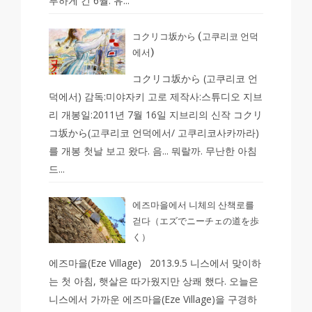
루하게 긴 6월. 유...
コクリコ坂から (고쿠리코 언덕
에서)
コクリコ坂から (고쿠리코 언
덕에서) 감독:미야자키 고로 제작사:스튜디오 지브
리 개봉일:2011년 7월 16일 지브리의 신작 コクリ
コ坂から(고쿠리코 언덕에서/ 고쿠리코사카까라)
를 개봉 첫날 보고 왔다. 음... 뭐랄까. 무난한 아침
드...
에즈마을에서 니체의 산책로를
걷다（エズでニーチェの道を歩
く）
에즈마을(Eze Village) 2013.9.5 니스에서 맞이하
는 첫 아침, 햇살은 따가웠지만 상쾌 했다. 오늘은
니스에서 가까운 에즈마을(Eze Village)을 구경하