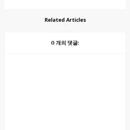
s
e
t
t
g
i
b
t
a
l
t
o
e
g
e
e
o
r
r
+
k
a
Related Articles
m
0 개의 댓글: