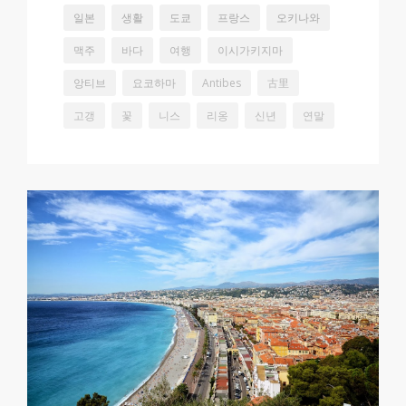
일본
생활
도쿄
프랑스
오키나와
맥주
바다
여행
이시가키지마
앙티브
요코하마
Antibes
古里
고갱
꽃
니스
리옹
신년
연말