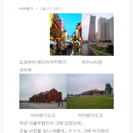
아카렌가
2월 25, 2007
아카렌가
요코하마 렌드마
차이나타운
크타워
아카렌가소고
아카렌가소고
작년 가을무렵인지 그때 갔었는데...
오늘 사진을 보니 새롭네... ㅎㅎㅎ. 그때 비가와서