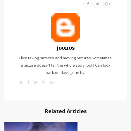
joonos
I like taking pictures and moving pictures.Sometimes
a picture doesn't tell the whole story. but I Can look
back on days gone by.
W
F
T
I
G
e
a
w
n
o
b
c
i
s
o
s
e
t
t
g
i
b
t
a
l
t
o
e
g
e
e
o
r
r
+
k
a
Related Articles
m