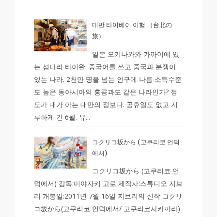
대만 타이베이 여행 （台北の
旅）
일본 오키나와와 가까이에 있
는 섬나라 타이완. 중국어를 쓰고 중국과 분쟁이
있는 나라. 2천만 명을 넘는 인구에 나름 소득수준
도 높은 동아시아의 홍콩과도 같은 나라인가? 정
도가 내가 아는 대만의 정보다. 공휴일도 없고 지
루하게 긴 6월. 유...
コクリコ坂から (고쿠리코 언덕
에서)
コクリコ坂から (고쿠리코 언
덕에서) 감독:미야자키 고로 제작사:스튜디오 지브
리 개봉일:2011년 7월 16일 지브리의 신작 コクリ
コ坂から(고쿠리코 언덕에서/ 고쿠리코사카까라)