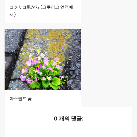
コクリコ坂から (고쿠리코 언덕에
서)
아스팔트 꽃
0 개의 댓글: